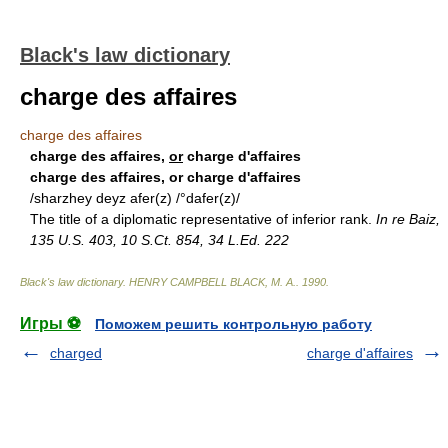
Black's law dictionary
charge des affaires
charge des affaires
charge des affaires,
or
charge d'affaires
charge des affaires, or charge d'affaires
/sharzhey deyz afer(z) /°dafer(z)/
The title of a diplomatic representative of inferior rank.
In re Baiz,
135 U.S. 403, 10 S.Ct. 854, 34 L.Ed. 222
Black's law dictionary
.
HENRY CAMPBELL BLACK, M. A.
.
1990
.
Игры ⚽
Поможем решить контрольную работу
charged
charge d'affaires