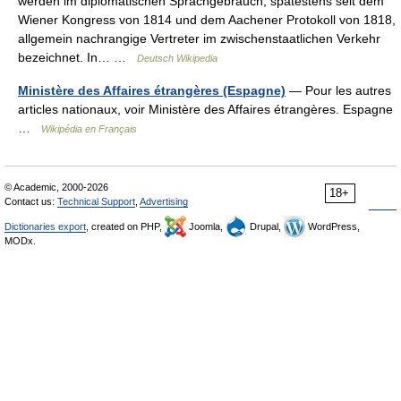
werden im diplomatischen Sprachgebrauch, spätestens seit dem
Wiener Kongress von 1814 und dem Aachener Protokoll von 1818,
allgemein nachrangige Vertreter im zwischenstaatlichen Verkehr
bezeichnet. In… …
Deutsch Wikipedia
Ministère des Affaires étrangères (Espagne)
— Pour les autres
articles nationaux, voir Ministère des Affaires étrangères. Espagne
…
Wikipédia en Français
© Academic, 2000-2026
18+
Contact us:
Technical Support
,
Advertising
Dictionaries export
, created on PHP,
Joomla,
Drupal,
WordPress,
MODx.